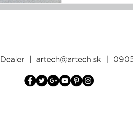
 Dealer |
artech@artech.sk
| 0905